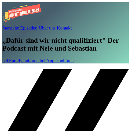
Startseite
Episoden
Über uns
Kontakt
„Dafür sind wir nicht qualifiziert"
Der
Podcast mit
Nele und Sebastian
bei Spotify anhören
bei Apple anhören